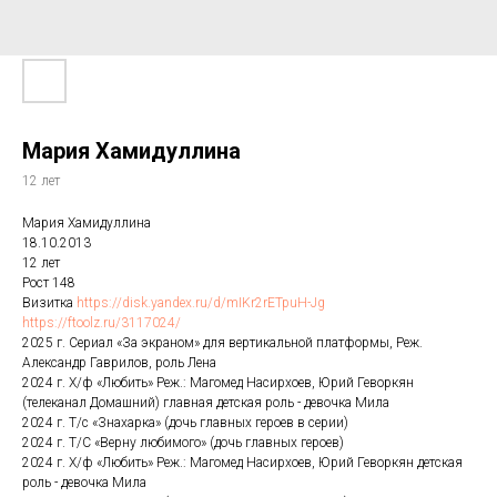
Мария Хамидуллина
12 лет
Мария Хамидуллина
18.10.2013
12 лет
Рост 148
Визитка
https://disk.yandex.ru/d/mIKr2rETpuH-Jg
https://ftoolz.ru/3117024/
2025 г. Сериал «За экраном» для вертикальной платформы, Реж.
Александр Гаврилов, роль Лена
2024 г. Х/ф «Любить» Реж.: Магомед Насирхоев, Юрий Геворкян
(телеканал Домашний) главная детская роль - девочка Мила
2024 г. Т/с «Знахарка» (дочь главных героев в серии)
2024 г. Т/С «Верну любимого» (дочь главных героев)
2024 г. Х/ф «Любить» Реж.: Магомед Насирхоев, Юрий Геворкян детская
роль - девочка Мила