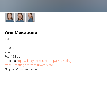
Аня Макарова
7 лет
20.06.2018
7 лет
Рост 133 см
Визитка
https://disk.yandex.ru/d/uBqQFYrD7kslKg
https://casting.filmtoolz.ru/4227275/
Педагог: Олеся Алексеева