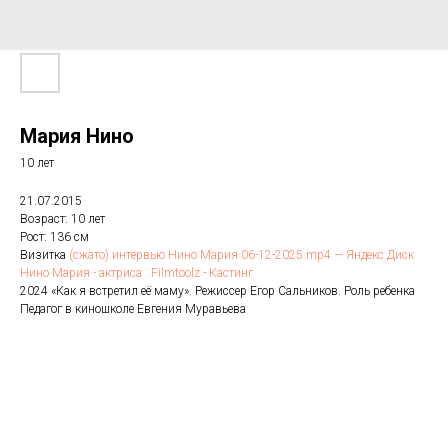
Мария Нино
10 лет
21.07.2015
Возраст: 10 лет
Рост: 136 см
Визитка
(сжато) интервью Нино Мария 06-12-2025.mp4 — Яндекс Диск
Нино Мария - актриса : Filmtoolz - Кастинг
2024 «Как я встретил её маму». Режиссер Егор Сальников. Роль ребенка
Педагог в киношколе Евгения Муравьева