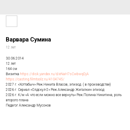
Варвара Сумина
12 лет
30.06.2014
12 лет
164 см
Визитка
https://disk.yandex.ru/d/eNaH7sCwbwqDjA
https://casting.filmtoolz.ru/4104745/
2027 г. «Хоттабыч» Реж.Никита Власов, эпизод. ( в производстве)
2026 г. Сериал «Олдскул-2» Реж.Александр Жигалкин эпизод
2026 г. К/м «А что если можно все вернуть» Реж.Полина Никитина, роль
второго плана
Педагог Александр Мусонов