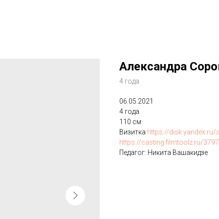
Александра Соро
4 года
06.05.2021
4 года
110 см
Визитка
https://disk.yandex.ru
https://casting.filmtoolz.ru/3
Педагог: Никита Вашакидзе