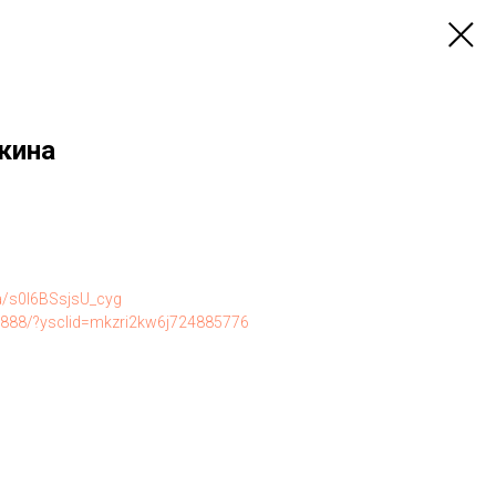
кина
/a/s0I6BSsjsU_cyg
797888/?ysclid=mkzri2kw6j724885776