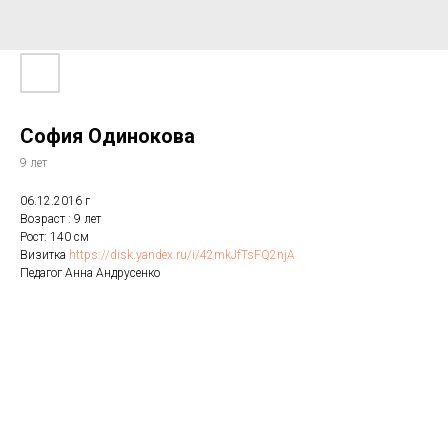
София Одинокова
9 лет
06.12.2016 г
Возраст : 9 лет
Рост: 140 см
Визитка
https://disk.yandex.ru/i/42mkJfTsFQ2njA
Педагог Анна Андрусенко