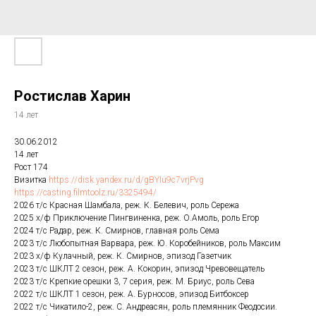
Ростислав Харин
14 лет
30.06.2012
14 лет
Рост 174
Визитка
https://disk.yandex.ru/d/gBYIu9c7vrjPvg
https://casting.filmtoolz.ru/3325494/
2026 т/с Красная Шамбала, реж. К. Белевич, роль Сережа
2025 х/ф Приключение Пингвиненка, реж. О.Амоль, роль Егор
2024 т/с Радар, реж. К. Смирнов, главная роль Сема
2023 т/с Любопытная Варвара, реж. Ю. Коробейников, роль Максим
2023 х/ф Кулачный, реж. К. Смирнов, эпизод Газетчик
2023 т/с ШКЛТ 2 сезон, реж. А. Кокорин, эпизод Чревовещатель
2023 т/с Крепкие орешки 3, 7 серия, реж. М. Бриус, роль Сева
2022 т/с ШКЛТ 1 сезон, реж. А. Бурносов, эпизод Битбоксер
2022 т/с Чикатило-2, реж. С. Андреасян, роль племянник Феодосии.