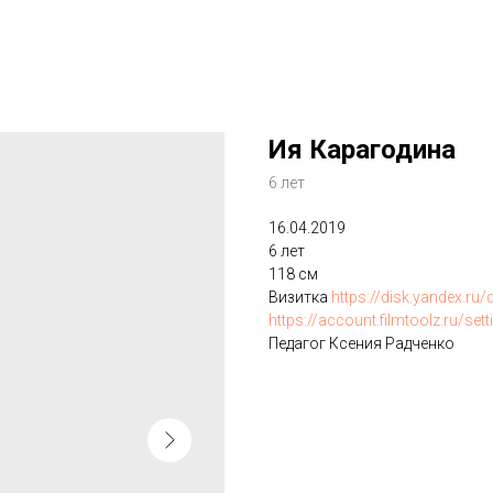
Ия Карагодина
6 лет
16.04.2019
6 лет
118 см
Визитка
https://disk.yandex.r
https://account.filmtoolz.ru/sett
Педагог Ксения Радченко