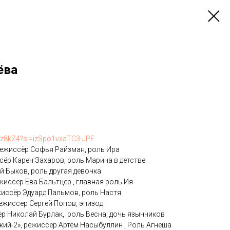
ёва
L3z8kZ4?si=izSpo1vxaTC3-JPF
, режиссёр Софья Райзман, роль Ира
ссёр Карен Захаров, роль Марина в детстве
й Быков, роль другая девочка
жиссёр Ева Бальтцер , главная роль Ия
жиссёр Эдуард Пальмов, роль Настя
ежиссер Сергей Попов, эпизод
сер Николай Бурлак, роль Весна, дочь язычников
ий-2», режиссер Артём Насыбуллин , Роль Агнеша