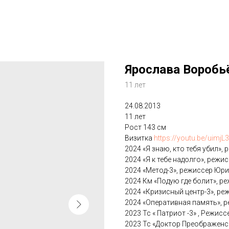
Ярослава Воробь
11 лет
24.08.2013
11 лет
Рост 143 см
Визитка
https://youtu.be/uimj
2024 «Я знаю, кто тебя убил»
2024 «Я к тебе надолго», режи
2024 «Метод-3», режиссер Юри
2024 Км «Подую где болит», ре
2024 «Кризисный центр-3», ре
2024 «Оперативная память», р
2023 Тс « Патриот -3» , Режис
2023 Тс «Доктор Преображенск