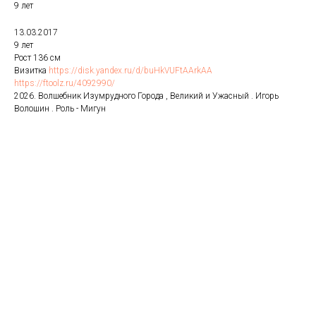
9 лет
13.03.2017
9 лет
Рост 136 см
Визитка
https://disk.yandex.ru/d/buHkVUFtAArkAA
https://ftoolz.ru/4092990/
2026. Волшебник Изумрудного Города , Великий и Ужасный . Игорь
Волошин . Роль - Мигун