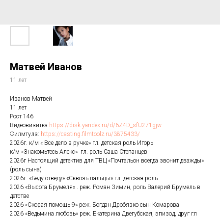
Матвей Иванов
11 лет
Иванов Матвей
11 лет
Рост 146
Видеовизитка
https://disk.yandex.ru/d/6Z4D_sfU271gjw
Филмтулз:
https://casting.filmtoolz.ru/3875433/
2026г. к/м « Все дело в ручке» гл. детская роль Игорь
к/м «Знакомьтесь Алекс» гл. роль Саша Степанцев
2026г Настоящий детектив для ТВЦ «Почтальон всегда звонит дважды»
(роль сына)
2026г. «Беду отведу» «Сквозь пальцы» гл. детская роль
2026 «Высота Брумеля» . реж. Роман Зимин, роль Валерий Брумель в
детстве
2026 «Скорая помощь 9» реж. Богдан Дробязко сын Комарова
2026 «Ведьмина любовь» реж. Екатерина Двегубская, эпизод, друг гл